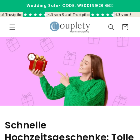
Direkt
Wedding Sale- CODE: WEDDING26 👰🤵‍♂️
zum
Inhalt
f Trustpilot
4,3 von 5 auf Trustpilot
4,3 von 5 auf T
Warenkorb
Schnelle
Hochzeitsgeschenke: Tolle